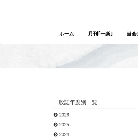
ホーム
月刊｢一楽｣
当会
一般誌年度別一覧
2026
2025
2024