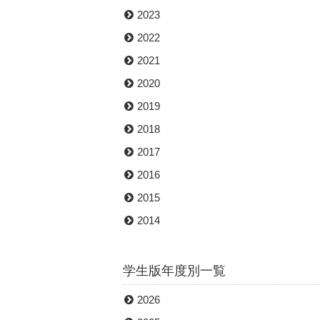
2023
2022
2021
2020
2019
2018
2017
2016
2015
2014
学生版年度別一覧
2026