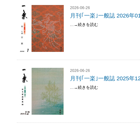
2026-06-26
月刊｢一楽｣一般誌 2026年0
...→続きを読む
2026-06-26
月刊｢一楽｣一般誌 2025年1
...→続きを読む