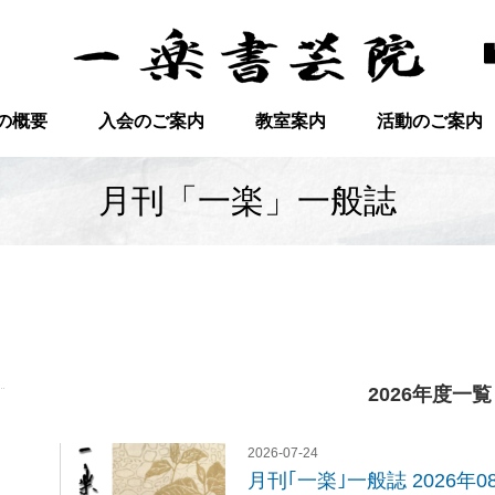
の概要
入会のご案内
教室案内
活動のご案内
月刊「一楽」一般誌
2026年度一覧
2026-07-24
月刊｢一楽｣一般誌 2026年0