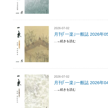
2026-07-02
月刊｢一楽｣一般誌 2026年0
...→続きを読む
2026-07-02
月刊｢一楽｣一般誌 2026年0
...→続きを読む