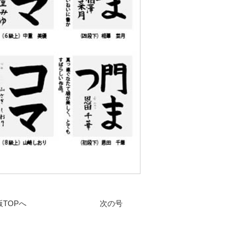
版TOPへ
次の号