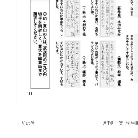
←前の号
月刊｢一楽｣学生