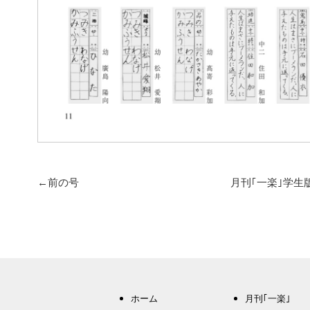
←前の号
月刊｢一楽｣学生
ホーム
月刊｢一楽｣