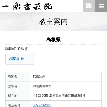
教室案内
島根県
講師名で探す
錦織泊舟
講師名
錦織泊舟
教室名
錦織書道教室
所在地
〒693-0056 島根県出雲市江田町266-6
電話番号
0853-23-4923