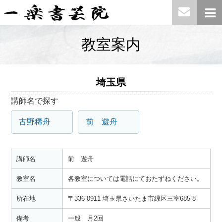
教室案内
埼玉県
講師名で探す
古野稀舟
前 遊舟
講師名
前 遊舟
教室名
各教室については電話にておたずねください。
所在地
〒336-0911 埼玉県さいたま市緑区三室685-8
備考
一般 月2回