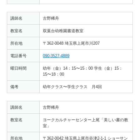
講師名
古野稀舟
教室名
双葉台幼稚園書道教室
所在地
〒362-0048 埼玉県上尾市川207
電話番号
090-3527-4889
曜日時間
幼年（金）14：15〜15：00 学生（金）15：
15〜18：00
備考
幼年クラス〜学生クラス 月4回
講師名
古野稀舟
教室名
ヨークカルチャーセンター上尾「美しい書の教
室」
所在地
〒362-0042 埼玉県上尾市谷津2-1-1 ショーサン