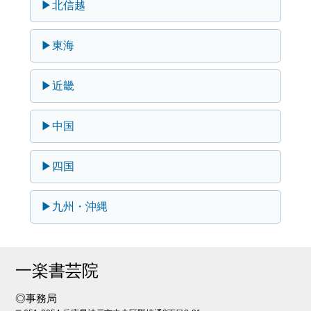
▶北信越
▶東海
▶近畿
▶中国
▶四国
▶九州・沖縄
一楽書芸院
◎事務局